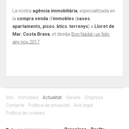
La nostra
agència immobiliària
, especialitzada en
la
compra venda
d'
immobles
(
cases
,
apartaments,
pisos
,
àtics
,
terrenys
) a
Lloret de
Mar
,
Costa Brava
, et desitja
Bon Nadal i un feliç
any nou 2017
Inici
Immobles
Actualitat
Serveis
Empresa
Contacte
Política de privacitat
Avís legal
Política de cookies